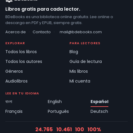
Libros gratis para cada lector.
BDeBooks es una biblioteca online gratuita. Lee online o
descarga en PDF y EPUB, siempre gratis.
Acerca de
·
Contacto
·
mail@bdebooks.com
EXPLORAR
PARA LECTORES
Todos los libros
Blog
Todos los autores
Guía de lectura
Géneros
Mis libros
Audiolibros
Mi cuenta
LEE EN TU IDIOMA
বাংলা
English
Español
Français
Português
Deutsch
24.765
10.461
100
100%