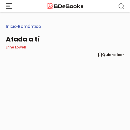
Saltar
al
contenido
Inicio
›
Romántico
Atada a tí
Erine Lowell
Quiero leer