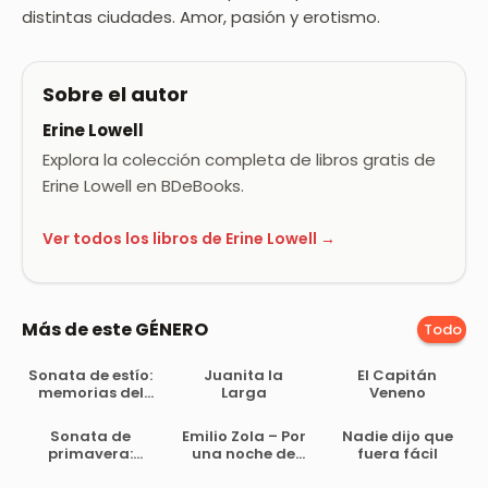
distintas ciudades. Amor, pasión y erotismo.
Sobre el autor
Erine Lowell
Explora la colección completa de libros gratis de
Erine Lowell en BDeBooks.
Ver todos los libros de Erine Lowell →
Más de este GÉNERO
Todo
Sonata de estío:
Juanita la
El Capitán
memorias del
Larga
Veneno
marqués de
Bradomín
Sonata de
Emilio Zola – Por
Nadie dijo que
primavera:
una noche de
fuera fácil
memorias del
amor – v1.0