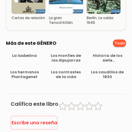
Cartas de relación
La gran
Berlín. La caída:
Tenochtitlán
1945
Más de este GÉNERO
Todo
La Isabelina
Los monfíes de
Historia de los
las Alpujarras
siete
murciélagos,
leyenda árabe
Los hermanos
Los contrastes
Los caudillos de
Plantagenet
de la vida
1830
Califica este libro
Escribe una reseña