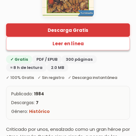
Descarga Gratis
Leer en línea
✓ Gratis
PDF / EPUB
300 páginas
≈ 8 h de lectura
2.0 MB
✓ 100% Gratis ✓ Sin registro ✓ Descarga instantánea
Publicado:
1984
Descargas:
7
Género:
Histórico
Criticado por unos, ensalzado como un gran héroe por