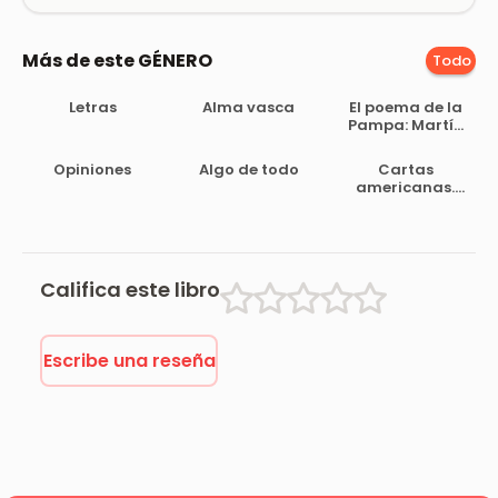
Más de este GÉNERO
Todo
Letras
Alma vasca
El poema de la
Pampa: Martín
Fierro y el
criollismo
Opiniones
Algo de todo
Cartas
español
americanas.
Primera serie
Califica este libro
Escribe una reseña