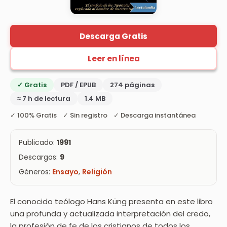
Descarga Gratis
Leer en línea
✓ Gratis
PDF / EPUB
274 páginas
≈ 7 h de lectura
1.4 MB
✓ 100% Gratis ✓ Sin registro ✓ Descarga instantánea
Publicado:
1991
Descargas:
9
Géneros:
Ensayo
,
Religión
El conocido teólogo Hans Küng presenta en este libro
una profunda y actualizada interpretación del credo,
la profesión de fe de los cristianos de todos los