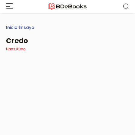
Saltar
al
contenido
Inicio
›
Ensayo
Credo
Hans Küng