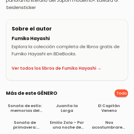
panorama literario del Japón moderno». Edward G.
Seidensticker
Sobre el autor
Fumiko Hayashi
Explora la colección completa de libros gratis de
Fumiko Hayashi en BDeBooks.
Ver todos los libros de Fumiko Hayashi →
Más de este GÉNERO
Todo
Sonata de estío:
Juanita la
El Capitán
memorias del
Larga
Veneno
marqués de
Bradomín
Sonata de
Emilio Zola – Por
Nos
primavera:
una noche de
acostumbrarem
memorias del
amor – v1.0
os