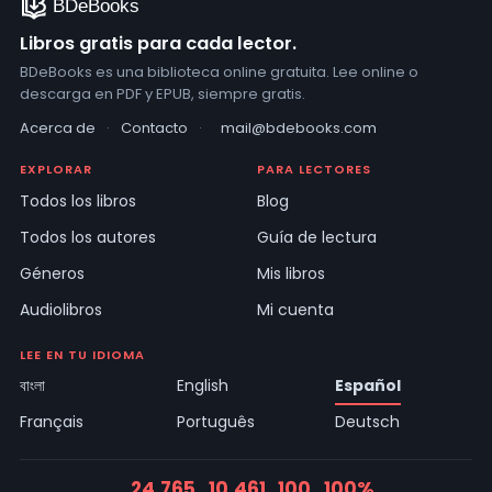
Libros gratis para cada lector.
BDeBooks es una biblioteca online gratuita. Lee online o
descarga en PDF y EPUB, siempre gratis.
Acerca de
·
Contacto
·
mail@bdebooks.com
EXPLORAR
PARA LECTORES
Todos los libros
Blog
Todos los autores
Guía de lectura
Géneros
Mis libros
Audiolibros
Mi cuenta
LEE EN TU IDIOMA
বাংলা
English
Español
Français
Português
Deutsch
24.765
10.461
100
100%