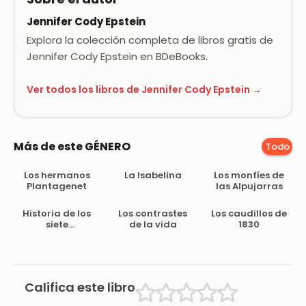
Jennifer Cody Epstein
Explora la colección completa de libros gratis de
Jennifer Cody Epstein en BDeBooks.
Ver todos los libros de Jennifer Cody Epstein →
Más de este GÉNERO
Todo
Los hermanos
La Isabelina
Los monfíes de
Plantagenet
las Alpujarras
Historia de los
Los contrastes
Los caudillos de
siete
de la vida
1830
murciélagos,
leyenda árabe
Califica este libro