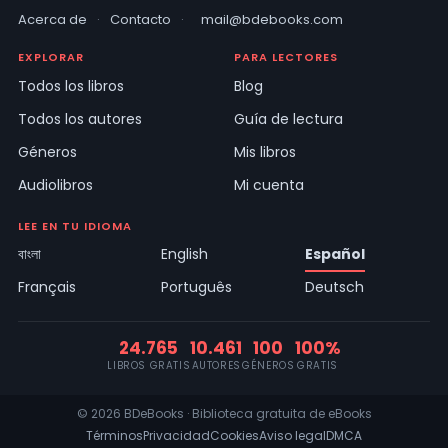
Acerca de
·
Contacto
·
mail@bdebooks.com
EXPLORAR
PARA LECTORES
Todos los libros
Blog
Todos los autores
Guía de lectura
Géneros
Mis libros
Audiolibros
Mi cuenta
LEE EN TU IDIOMA
বাংলা
English
Español
Français
Português
Deutsch
24.765
10.461
100
100%
LIBROS GRATIS
AUTORES
GÉNEROS
GRATIS
© 2026 BDeBooks · Biblioteca gratuita de eBooks
Términos
Privacidad
Cookies
Aviso legal
DMCA