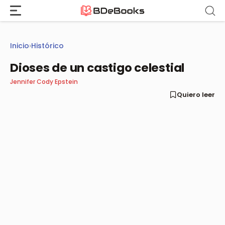
Saltar
al
contenido
Inicio
›
Histórico
Dioses de un castigo celestial
Jennifer Cody Epstein
Quiero leer