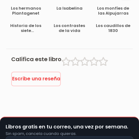
Los hermanos
La Isabelina
Los monfíes de
Plantagenet
las Alpujarras
Historia de los
Los contrastes
Los caudillos de
siete
de la vida
1830
murciélagos,
leyenda árabe
Califica este libro
Escribe una reseña
Libros gratis en tu correo, una vez por semana.
Sin spam, cancela cuando quieras.