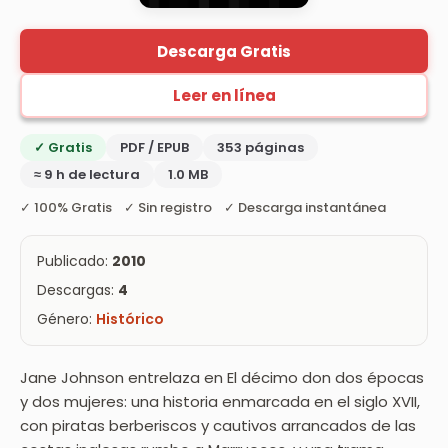
Descarga Gratis
Leer en línea
✓ Gratis
PDF / EPUB
353 páginas
≈ 9 h de lectura
1.0 MB
✓ 100% Gratis ✓ Sin registro ✓ Descarga instantánea
Publicado:
2010
Descargas:
4
Género:
Histórico
Jane Johnson entrelaza en El décimo don dos épocas
y dos mujeres: una historia enmarcada en el siglo XVII,
con piratas berberiscos y cautivos arrancados de las