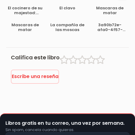
El cocinero de su
El clavo
Mascaras de
majestad:
matar
Memorias del
tiempo de Felipe
Mascaras de
La compañía de
3a90b72e-
III
matar
las moscas
afa0-4f57-
bccd-
89317075d307
Califica este libro
Escribe una reseña
Libros gratis en tu correo, una vez por semana.
Sin spam, cancela cuando quieras.