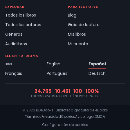
EXPLORAR
PARA LECTORES
Todos los libros
Blog
Todos los autores
Guía de lectura
Géneros
Mis libros
Audiolibros
Mi cuenta
LEE EN TU IDIOMA
বাংলা
English
Español
Français
Português
Deutsch
24.765
10.461
100
100%
LIBROS GRATIS
AUTORES
GÉNEROS
GRATIS
© 2026 BDeBooks · Biblioteca gratuita de eBooks
Términos
Privacidad
Cookies
Aviso legal
DMCA
Configuración de cookies