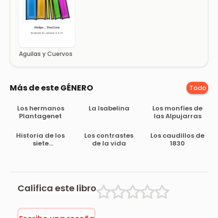
Aguilas y Cuervos
Más de este GÉNERO
Todo
Los hermanos
La Isabelina
Los monfíes de
Plantagenet
las Alpujarras
Historia de los
Los contrastes
Los caudillos de
siete
de la vida
1830
murciélagos,
leyenda árabe
Califica este libro