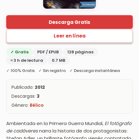
Descarga Gratis
Leer en línea
✓ Gratis
PDF / EPUB
128 páginas
≈ 3 h de lectura
0.7 MB
✓ 100% Gratis ✓ Sin registro ✓ Descarga instantánea
Publicado:
2012
Descargas:
3
Género:
Bélico
Ambientada en la Primera Guerra Mundial,
El fotógrafo
de cadáveres
narra la historia de dos protagonistas:
Stefan Adler, un brillante fotógrafo vienés contratado