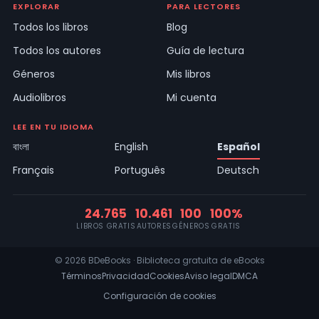
EXPLORAR
PARA LECTORES
Todos los libros
Blog
Todos los autores
Guía de lectura
Géneros
Mis libros
Audiolibros
Mi cuenta
LEE EN TU IDIOMA
বাংলা
English
Español
Français
Português
Deutsch
24.765
10.461
100
100%
LIBROS GRATIS
AUTORES
GÉNEROS
GRATIS
© 2026 BDeBooks · Biblioteca gratuita de eBooks
Términos
Privacidad
Cookies
Aviso legal
DMCA
Configuración de cookies