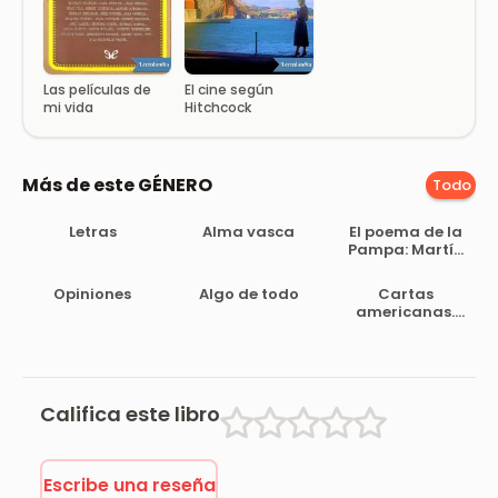
Las películas de
El cine según
mi vida
Hitchcock
Más de este GÉNERO
Todo
Letras
Alma vasca
El poema de la
Pampa: Martín
Fierro y el
criollismo
Opiniones
Algo de todo
Cartas
español
americanas.
Primera serie
Califica este libro
Escribe una reseña