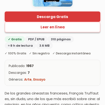
Descarga Gratis
Leer en línea
✓ Gratis
PDF / EPUB
310 páginas
≈ 8 h de lectura
3.6 MB
✓ 100% Gratis ✓ Sin registro ✓ Descarga instantánea
Publicado:
1967
Descargas:
7
Géneros:
Arte
,
Ensayo
De los grandes cineastas franceses, François Truffaut
es, sin duda, uno de los que más escribió sobre cine: al
principio, en los años cincuenta, como crítico virulento