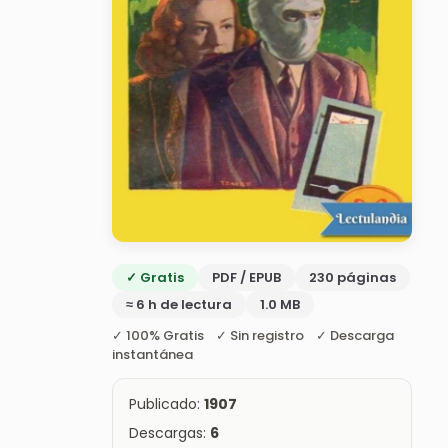
✓ Gratis
PDF / EPUB
230 páginas
≈ 6 h de lectura
1.0 MB
✓ 100% Gratis ✓ Sin registro ✓ Descarga
instantánea
Publicado:
1907
Descargas:
6