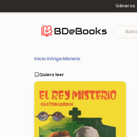
Saltar
Géneros
al
contenido
Inicio
›
Intriga
›
Misterio
Quiero leer