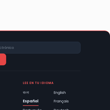
LEE EN TU IDIOMA
বাংলা
English
Español
Français