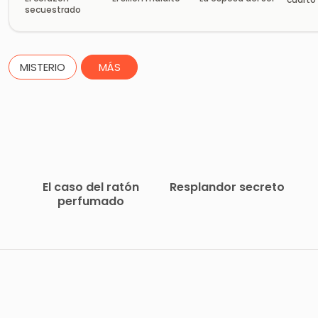
secuestrado
(tr
MISTERIO
MÁS
El caso del ratón
Resplandor secreto
perfumado
|
o |
 |
da