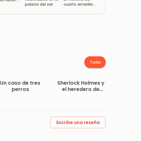
palacio del zar
cuarto amarillo &
El perfume de la
Dama de Negro
Todo
Un caso de tres
Sherlock Holmes y
perros
el heredero de
nadie
Escribe una reseña