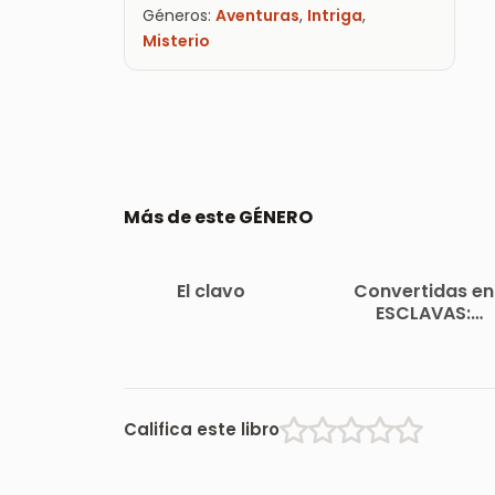
Géneros:
Aventuras
,
Intriga
,
Misterio
Más de este GÉNERO
El clavo
Convertidas en
ESCLAVAS:
DESAPARECIDAS
Thriller Psicológic
Intriga | Suspense
Misterio (Segun
edición)
Califica este libro