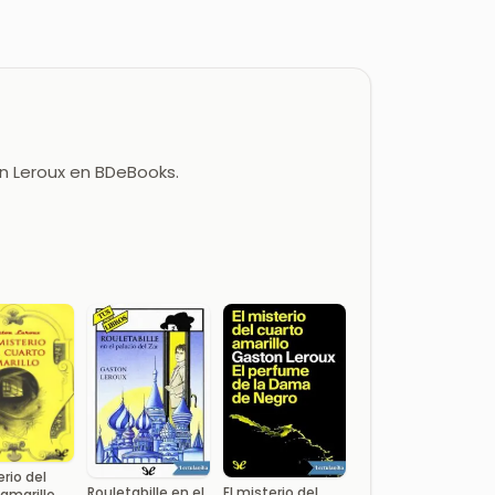
on Leroux en BDeBooks.
erio del
Rouletabille en el
El misterio del
amarillo