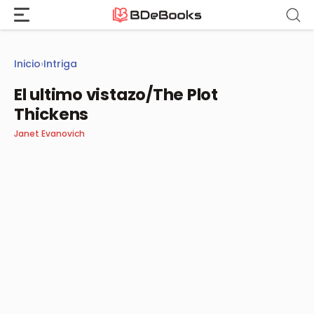
Saltar
al
contenido
Inicio
›
Intriga
El ultimo vistazo/The Plot
Thickens
Janet Evanovich