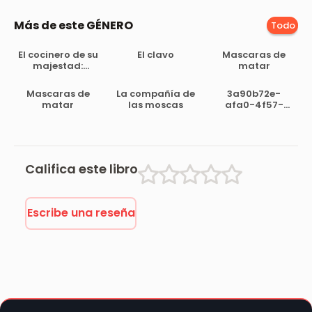
Más de este GÉNERO
Todo
El cocinero de su
El clavo
Mascaras de
majestad:
matar
Memorias del
tiempo de Felipe
Mascaras de
La compañía de
3a90b72e-
III
matar
las moscas
afa0-4f57-
bccd-
89317075d307
Califica este libro
Escribe una reseña