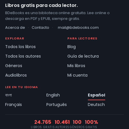
Libros gratis para cada lector.
BDeBooks es una biblioteca online gratuita. Lee online o
descarga en PDF y EPUB, siempre gratis.
Acerca de
·
Contacto
·
mail@bdebooks.com
EXPLORAR
PARA LECTORES
Todos los libros
Blog
Todos los autores
Guía de lectura
Géneros
Mis libros
Audiolibros
Mi cuenta
LEE EN TU IDIOMA
বাংলা
English
Español
Français
Português
Deutsch
24.765
10.461
100
100%
LIBROS GRATIS
AUTORES
GÉNEROS
GRATIS