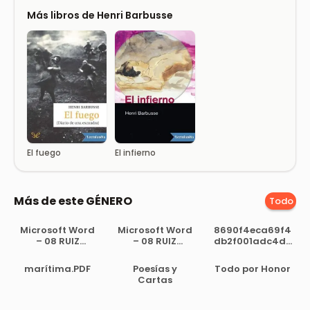
Más libros de Henri Barbusse
El fuego
El infierno
Más de este GÉNERO
Todo
Microsoft Word
Microsoft Word
8690f4eca69f4
– 08 RUIZ
– 08 RUIZ
db2f001adc4dc
MOLINA, O.
MOLINA, O.
d37ea6
marítima.PDF
Poesías y
Todo por Honor
Cartas