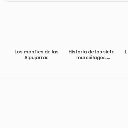
Los monfíes de las
Historia de los siete
L
Alpujarras
murciélagos,
leyenda árabe