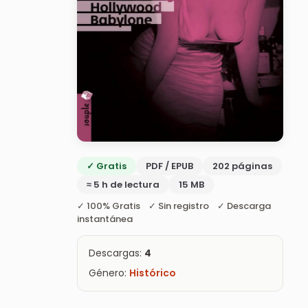
✓ Gratis
PDF / EPUB
202 páginas
≈ 5 h de lectura
15 MB
✓ 100% Gratis ✓ Sin registro ✓ Descarga
instantánea
Descargas:
4
Género:
Histórico