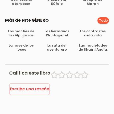
atardecer
Búfalo
Marah
Más de este GÉNERO
Todo
Los monfíes de
Los hermanos
Los contrastes
las Alpujarras
Plantagenet
de la vida
La nave de los
La ruta del
Las inquietudes
locos
aventurero
de Shanti Andía
Califica este libro
Escribe una reseña