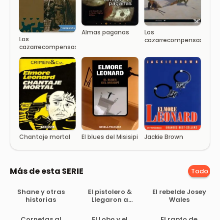
Almas paganas
Los
Los
cazarrecompensas
cazarrecompensas
Chantaje mortal
El blues del Misisipi
Jackie Brown
Más de esta SERIE
Todo
Shane y otras
El pistolero &
El rebelde Josey
historias
Llegaron a
Wales
Cordura
Cornetas al
El Lobo y el
El rapto de