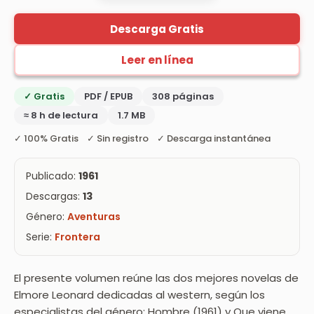
Descarga Gratis
Leer en línea
✓ Gratis
PDF / EPUB
308 páginas
≈ 8 h de lectura
1.7 MB
✓ 100% Gratis ✓ Sin registro ✓ Descarga instantánea
Publicado:
1961
Descargas:
13
Género:
Aventuras
Serie:
Frontera
El presente volumen reúne las dos mejores novelas de
Elmore Leonard dedicadas al western, según los
especialistas del género: Hombre (1961) y Que viene