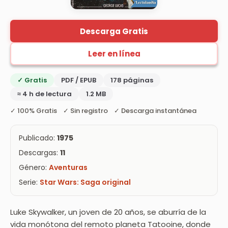
Descarga Gratis
Leer en línea
✓ Gratis
PDF / EPUB
178 páginas
≈ 4 h de lectura
1.2 MB
✓ 100% Gratis ✓ Sin registro ✓ Descarga instantánea
Publicado:
1975
Descargas:
11
Género:
Aventuras
Serie:
Star Wars: Saga original
Luke Skywalker, un joven de 20 años, se aburría de la
vida monótona del remoto planeta Tatooine, donde