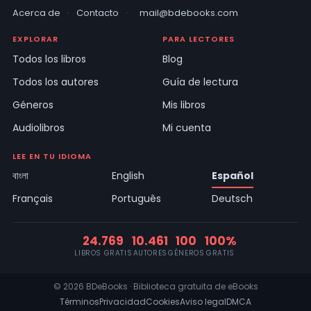
Acerca de
·
Contacto
·
mail@bdebooks.com
EXPLORAR
PARA LECTORES
Todos los libros
Blog
Todos los autores
Guía de lectura
Géneros
Mis libros
Audiolibros
Mi cuenta
LEE EN TU IDIOMA
বাংলা
English
Español
Français
Português
Deutsch
24.769
10.461
100
100%
LIBROS GRATIS
AUTORES
GÉNEROS
GRATIS
© 2026 BDeBooks · Biblioteca gratuita de eBooks
Términos
Privacidad
Cookies
Aviso legal
DMCA