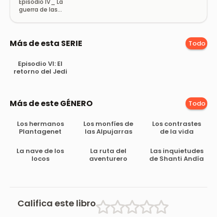
Episodio IV_ La
guerra de las
Galax
Más de esta SERIE
Todo
Episodio VI: El
retorno del Jedi
Más de este GÉNERO
Todo
Los hermanos
Los monfíes de
Los contrastes
Plantagenet
las Alpujarras
de la vida
La nave de los
La ruta del
Las inquietudes
locos
aventurero
de Shanti Andía
Califica este libro