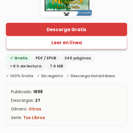
Descarga Gratis
Leer en línea
✓ Gratis
PDF / EPUB
245 páginas
≈ 6 h de lectura
7.4 MB
✓ 100% Gratis ✓ Sin registro ✓ Descarga instantánea
Publicado:
1898
Descargas:
27
Género:
Otros
Serie:
Tus Libros