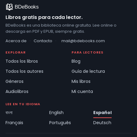
Libros gratis para cada lector.
BDeBooks es una biblioteca online gratuita. Lee online o
descarga en PDF y EPUB, siempre gratis.
Acerca de
·
Contacto
·
mail@bdebooks.com
EXPLORAR
PARA LECTORES
Todos los libros
Blog
Todos los autores
Guía de lectura
Géneros
Mis libros
Audiolibros
Mi cuenta
LEE EN TU IDIOMA
বাংলা
English
Español
Français
Português
Deutsch