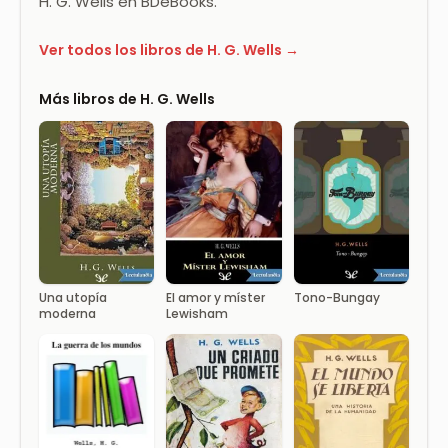
H. G. Wells en BDeBooks.
Ver todos los libros de H. G. Wells →
Más libros de H. G. Wells
Una utopía
El amor y míster
Tono-Bungay
moderna
Lewisham