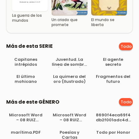
La guerra de los
Un criado que
El mundo se
mundos
promete
liberta
Más de esta SERIE
Todo
Capitanes
Juventud. La
El agente
intrépidos
línea de sombra
secreto
(Ilustrado)
El último
La quimera del
Fragmentos del
mohicano
oro (Ilustrado)
futuro
Más de este GÉNERO
Todo
Microsoft Word
Microsoft Word
8690f4eca69f4
– 08 RUIZ
– 08 RUIZ
db2f001adc4dc
MOLINA, O.
MOLINA, O.
d37ea6
marítima.PDF
Poesías y
Todo por Honor
Cartas