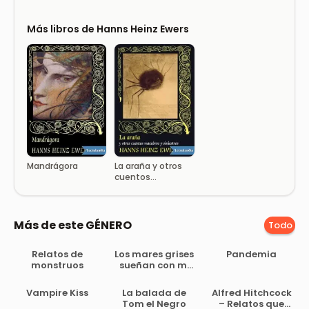
Más libros de Hanns Heinz Ewers
Mandrágora
La araña y otros
cuentos
macabros y
siniestros
Más de este GÉNERO
Todo
Relatos de
Los mares grises
Pandemia
monstruos
sueñan con mi
muerte
Vampire Kiss
La balada de
Alfred Hitchcock
Tom el Negro
– Relatos que