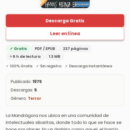
Descarga Gratis
Leer en línea
✓ Gratis
PDF / EPUB
237 páginas
≈ 6 h de lectura
1.3 MB
✓ 100% Gratis ✓ Sin registro ✓ Descarga instantánea
Publicado:
1975
Descargas:
5
Género:
Terror
La Mandrágora nos ubica en una comunidad de
intelectuales sibaritas, donde todo lo que se hace se
hace por placer. En un ámbito como aquel, el hastío