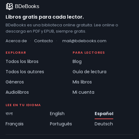
Libros gratis para cada lector.
BDeBooks es una biblioteca online gratuita. Lee online o
descarga en PDF y EPUB, siempre gratis.
Acerca de
·
Contacto
·
mail@bdebooks.com
EXPLORAR
PARA LECTORES
Todos los libros
Blog
Todos los autores
Guía de lectura
Géneros
Mis libros
Audiolibros
Mi cuenta
LEE EN TU IDIOMA
বাংলা
English
Español
Français
Português
Deutsch