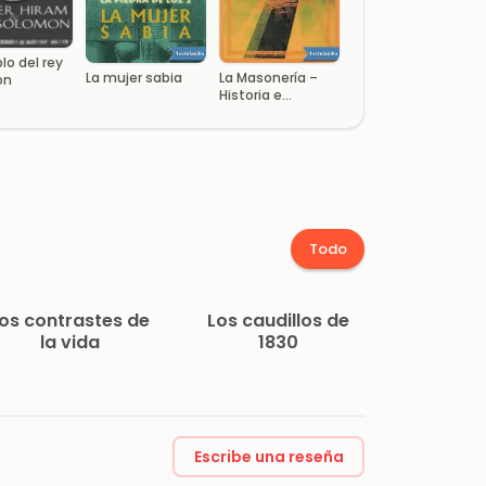
lo del rey
La mujer sabia
La Masonería –
ón
Historia e
Iniciación
Todo
os contrastes de
Los caudillos de
la vida
1830
Escribe una reseña