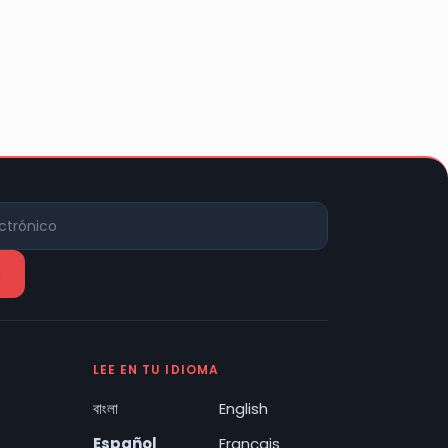
LEE EN TU IDIOMA
বাংলা
English
Español
Français