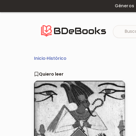
Saltar
Géneros
al
contenido
Inicio
›
Histórico
Quiero leer