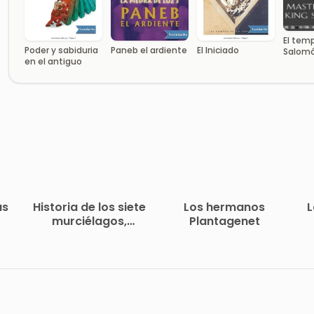
El temp
Poder y sabiduria
Paneb el ardiente
El Iniciado
Salom
en el antiguo
as
Historia de los siete
Los hermanos
L
murciélagos,
Plantagenet
leyenda árabe