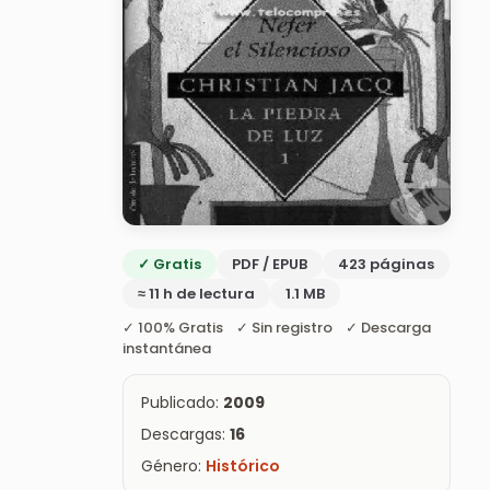
✓ Gratis
PDF / EPUB
423 páginas
≈ 11 h de lectura
1.1 MB
✓ 100% Gratis ✓ Sin registro ✓ Descarga
instantánea
Publicado:
2009
Descargas:
16
Género:
Histórico