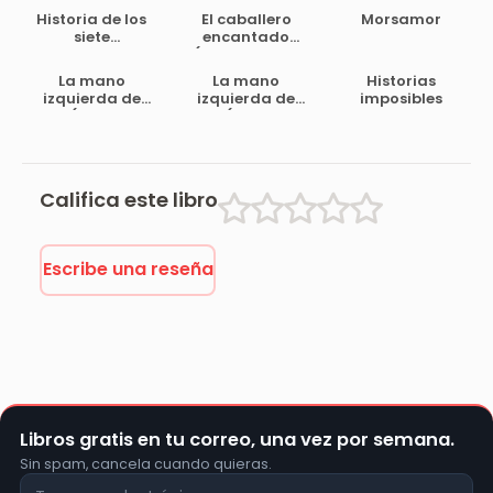
Historia de los
El caballero
Morsamor
siete
encantado
murciélagos,
(cuento real…
leyenda árabe
inverosímil)
La mano
La mano
Historias
izquierda de
izquierda de
imposibles
Dios (Tomo – V
Dios (Tomo – V
Califica este libro
Escribe una reseña
Libros gratis en tu correo, una vez por semana.
Sin spam, cancela cuando quieras.