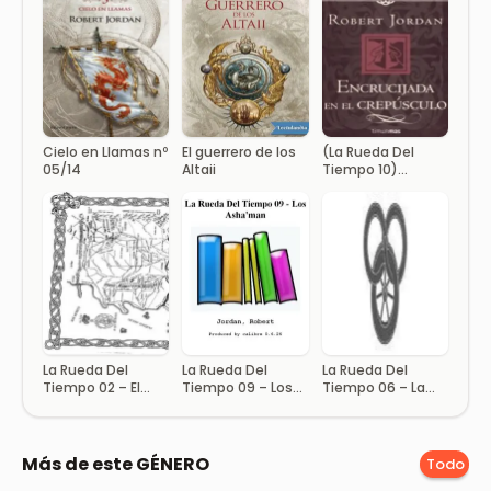
Cielo en Llamas nº
El guerrero de los
(La Rueda Del
05/14
Altaii
Tiempo 10)
Encrucijada en el
crepúsculo(c.1)
La Rueda Del
La Rueda Del
La Rueda Del
Tiempo 02 – El
Tiempo 09 – Los
Tiempo 06 – La
Despertar De Los
Asha’man
Torre Blanca
Héroes
Más de este GÉNERO
Todo