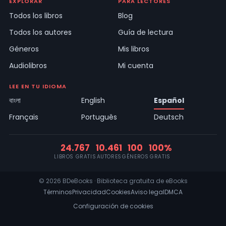
EXPLORAR
PARA LECTORES
Todos los libros
Blog
Todos los autores
Guía de lectura
Géneros
Mis libros
Audiolibros
Mi cuenta
LEE EN TU IDIOMA
বাংলা
English
Español
Français
Português
Deutsch
24.767
10.461
100
100%
LIBROS GRATIS
AUTORES
GÉNEROS
GRATIS
© 2026 BDeBooks · Biblioteca gratuita de eBooks
Términos
Privacidad
Cookies
Aviso legal
DMCA
Configuración de cookies