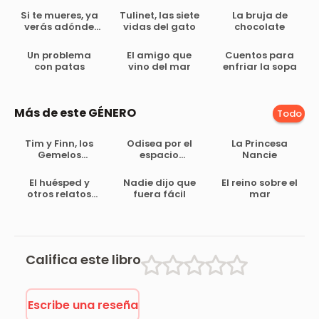
Si te mueres, ya
Tulinet, las siete
La bruja de
verás adónde
vidas del gato
chocolate
vas
Un problema
El amigo que
Cuentos para
con patas
vino del mar
enfriar la sopa
Más de este GÉNERO
Todo
Tim y Finn, los
Odisea por el
La Princesa
Gemelos
espacio
Nancie
Dragones –
inexistente
Primer Día de
El huésped y
Nadie dijo que
El reino sobre el
Escuela
otros relatos
fuera fácil
mar
siniestros
Califica este libro
Escribe una reseña