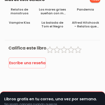
Relatos de
Los mares grises
Pandemia
monstruos
sueñan con mi
muerte
Vampire Kiss
La balada de
Alfred Hitchcock
Tom el Negro
– Relatos que
me asustaron
Califica este libro
Escribe una reseña
Libros gratis en tu correo, una vez por semana.
Sin spam, cancela cuando quieras.