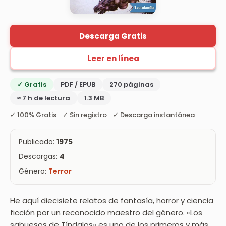
Descarga Gratis
Leer en línea
✓ Gratis
PDF / EPUB
270 páginas
≈ 7 h de lectura
1.3 MB
✓ 100% Gratis ✓ Sin registro ✓ Descarga instantánea
Publicado:
1975
Descargas:
4
Género:
Terror
He aquí diecisiete relatos de fantasía, horror y ciencia
ficción por un reconocido maestro del género. «Los
sabuesos de Tíndalos» es uno de los primeros y más