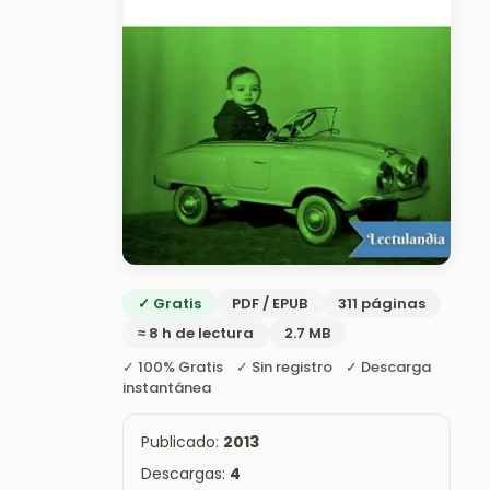
✓ Gratis
PDF / EPUB
311 páginas
≈ 8 h de lectura
2.7 MB
✓ 100% Gratis ✓ Sin registro ✓ Descarga
instantánea
Publicado:
2013
Descargas:
4