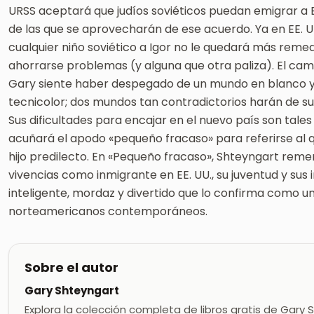
URSS aceptará que judíos soviéticos puedan emigrar a EE
de las que se aprovecharán de ese acuerdo. Ya en EE.
cualquier niño soviético a Igor no le quedará más reme
ahorrarse problemas (y alguna que otra paliza). El camb
Gary siente haber despegado de un mundo en blanco y 
tecnicolor; dos mundos tan contradictorios harán de s
Sus dificultades para encajar en el nuevo país son tal
acuñará el apodo «pequeño fracaso» para referirse al 
hijo predilecto. En «Pequeño fracaso», Shteyngart remem
vivencias como inmigrante en EE. UU., su juventud y sus i
inteligente, mordaz y divertido que lo confirma como 
norteamericanos contemporáneos.
Sobre el autor
Gary Shteyngart
Explora la colección completa de libros gratis de Gary