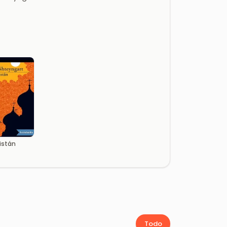
istán
Todo