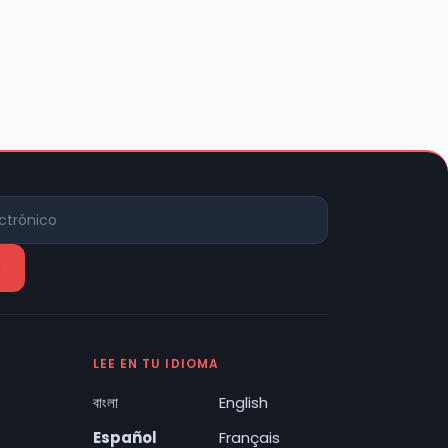
LEE EN TU IDIOMA
বাংলা
English
Español
Français