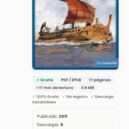
✓ Gratis
PDF / EPUB
17 páginas
≈ 17 min de lectura
0.6 MB
✓ 100% Gratis ✓ Sin registro ✓ Descarga
instantánea
Publicado:
2011
Descargas:
5