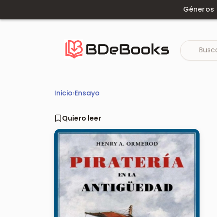
Saltar
Géneros
al
contenido
Inicio
›
Ensayo
Quiero leer