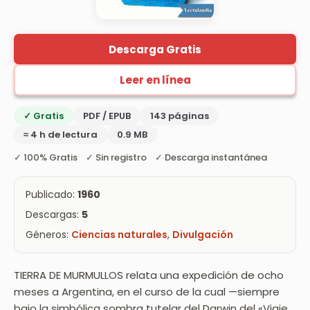
Descarga Gratis
Leer en línea
✓ Gratis
PDF / EPUB
143 páginas
≈ 4 h de lectura
0.9 MB
✓ 100% Gratis ✓ Sin registro ✓ Descarga instantánea
Publicado:
1960
Descargas:
5
Géneros:
Ciencias naturales
,
Divulgación
TIERRA DE MURMULLOS relata una expedición de ocho
meses a Argentina, en el curso de la cual —siempre
bajo la simbólica sombra tutelar del Darwin del «Viaje