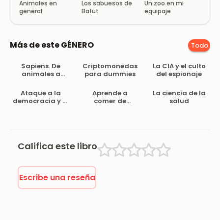
Animales en
Los sabuesos de
Un zoo en mi
general
Bafut
equipaje
Más de este GÉNERO
Todo
Sapiens. De
Criptomonedas
La CIA y el culto
animales a
para dummies
del espionaje
dioses: Una
breve historia
Ataque a la
Aprende a
La ciencia de la
de la
democracia y al
comer de
salud
humanidad
bienestar
manera
equilibrada
Califica este libro
Escribe una reseña