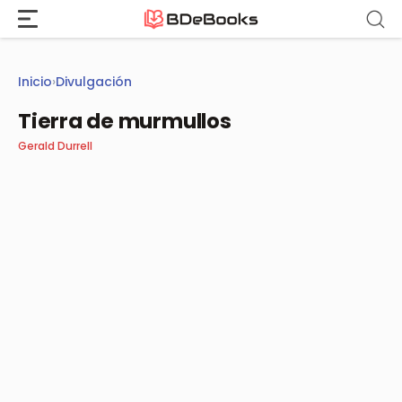
Saltar
al
contenido
Inicio
›
Divulgación
Tierra de murmullos
Gerald Durrell