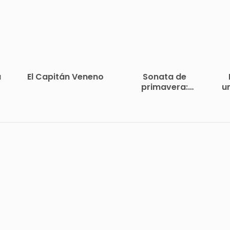
a
El Capitán Veneno
Sonata de
primavera:
u
memorias del
marqués de
Bradomín