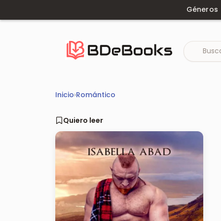
Saltar
Géneros
al
contenido
Inicio
›
Romántico
Quiero leer