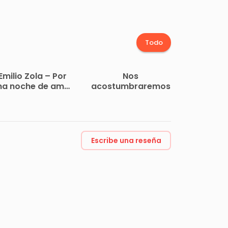
Todo
Emilio Zola – Por
Nos
na noche de amor
acostumbraremos
– v1.0
Escribe una reseña