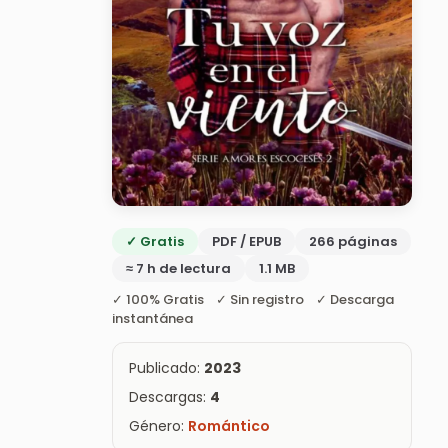
✓ Gratis
PDF / EPUB
266 páginas
≈ 7 h de lectura
1.1 MB
✓ 100% Gratis ✓ Sin registro ✓ Descarga
instantánea
Publicado:
2023
Descargas:
4
Género:
Romántico