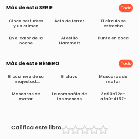
Más de esta SERIE
Todo
Cinco perfumes
Acto de terror
El círculo se
y un crimen
estrecha
En el calor de la
Al estilo
Punto en boca
noche
Hammett
Más de este GÉNERO
Todo
El cocinero de su
El clavo
Mascaras de
majestad:
matar
Memorias del
tiempo de Felipe
Mascaras de
La compañía de
3a90b72e-
III
matar
las moscas
afa0-4f57-
bccd-
89317075d307
Califica este libro