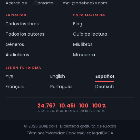
Acerca de
·
Contacto
·
mail@bdebooks.com
EXPLORAR
PARA LECTORES
Todos los libros
Blog
Todos los autores
Guía de lectura
Géneros
Mis libros
Audiolibros
Mi cuenta
LEE EN TU IDIOMA
বাংলা
English
Español
Français
Português
Deutsch
24.767
10.461
100
100%
LIBROS GRATIS
AUTORES
GÉNEROS
GRATIS
© 2026 BDeBooks · Biblioteca gratuita de eBooks
Términos
Privacidad
Cookies
Aviso legal
DMCA