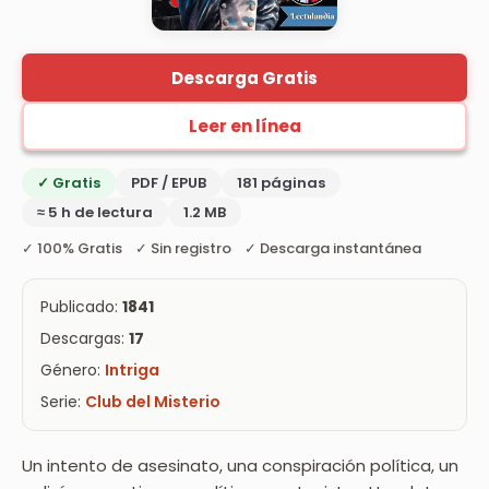
Descarga Gratis
Leer en línea
✓ Gratis
PDF / EPUB
181 páginas
≈ 5 h de lectura
1.2 MB
✓ 100% Gratis ✓ Sin registro ✓ Descarga instantánea
Publicado:
1841
Descargas:
17
Género:
Intriga
Serie:
Club del Misterio
Un intento de asesinato, una conspiración política, un