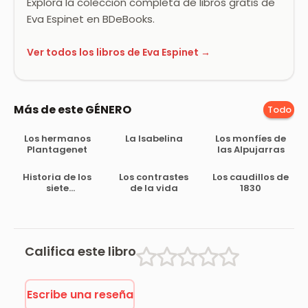
Explora la colección completa de libros gratis de
Eva Espinet en BDeBooks.
Ver todos los libros de Eva Espinet →
Más de este GÉNERO
Todo
Los hermanos
La Isabelina
Los monfíes de
Plantagenet
las Alpujarras
Historia de los
Los contrastes
Los caudillos de
siete
de la vida
1830
murciélagos,
leyenda árabe
Califica este libro
Escribe una reseña