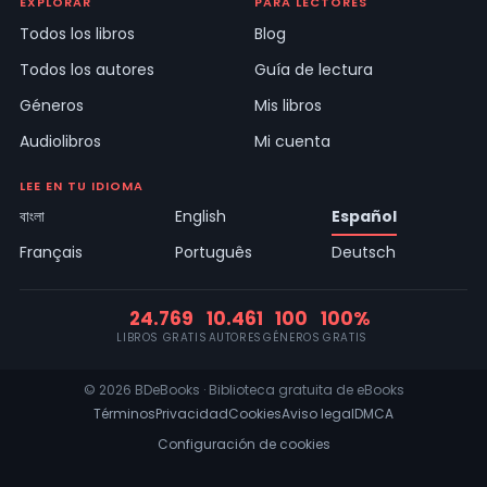
EXPLORAR
PARA LECTORES
Todos los libros
Blog
Todos los autores
Guía de lectura
Géneros
Mis libros
Audiolibros
Mi cuenta
LEE EN TU IDIOMA
বাংলা
English
Español
Français
Português
Deutsch
24.769
10.461
100
100%
LIBROS GRATIS
AUTORES
GÉNEROS
GRATIS
© 2026 BDeBooks · Biblioteca gratuita de eBooks
Términos
Privacidad
Cookies
Aviso legal
DMCA
Configuración de cookies