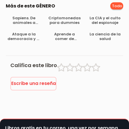
Más de este GÉNERO
Todo
Sapiens. De
Criptomonedas
La CIA y el culto
animales a
para dummies
del espionaje
dioses: Una
breve historia
Ataque a la
Aprende a
La ciencia de la
de la
democracia y al
comer de
salud
humanidad
bienestar
manera
equilibrada
Califica este libro
Escribe una reseña
Libros gratis en tu correo, una vez por semana.