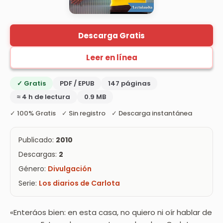
Descarga Gratis
Leer en línea
✓ Gratis
PDF / EPUB
147 páginas
≈ 4 h de lectura
0.9 MB
✓ 100% Gratis ✓ Sin registro ✓ Descarga instantánea
Publicado:
2010
Descargas:
2
Género:
Divulgación
Serie:
Los diarios de Carlota
«Enteráos bien: en esta casa, no quiero ni oír hablar de