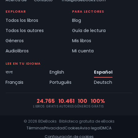
EXPLORAR
PARA LECTORES
Todos los libros
Blog
Todos los autores
Guía de lectura
Géneros
Mis libros
Audiolibros
Mi cuenta
LEE EN TU IDIOMA
বাংলা
English
Español
Français
Português
Deutsch
24.765
10.461
100
100%
LIBROS GRATIS
AUTORES
GÉNEROS
GRATIS
© 2026 BDeBooks · Biblioteca gratuita de eBooks
Términos
Privacidad
Cookies
Aviso legal
DMCA
Configuración de cookies