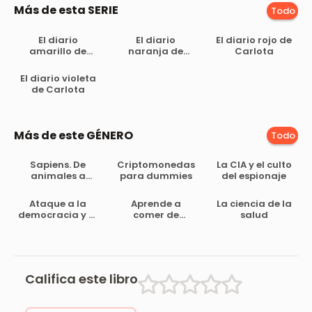
Más de esta SERIE
Todo
El diario
El diario
El diario rojo de
amarillo de
naranja de
Carlota
Carlota
Carlota
El diario violeta
de Carlota
Más de este GÉNERO
Todo
Sapiens. De
Criptomonedas
La CIA y el culto
animales a
para dummies
del espionaje
dioses: Una
breve historia
Ataque a la
Aprende a
La ciencia de la
de la
democracia y al
comer de
salud
humanidad
bienestar
manera
equilibrada
Califica este libro