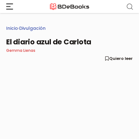
Saltar
al
contenido
Inicio
›
Divulgación
El diario azul de Carlota
Gemma Lienas
Quiero leer