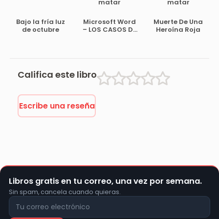
matar
matar
Bajo la fría luz
Microsoft Word
Muerte De Una
de octubre
– LOS CASOS DE
Heroína Roja
DON FRUTO
GÓMEZ. VELMIRO
AYALA GAUNA
Califica este libro
Escribe una reseña
Libros gratis en tu correo, una vez por semana.
Sin spam, cancela cuando quieras.