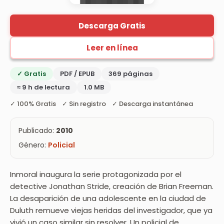
Descarga Gratis
Leer en línea
✓ Gratis
PDF / EPUB
369 páginas
≈ 9 h de lectura
1.0 MB
✓ 100% Gratis ✓ Sin registro ✓ Descarga instantánea
Publicado:
2010
Género:
Policial
Inmoral inaugura la serie protagonizada por el
detective Jonathan Stride, creación de Brian Freeman.
La desaparición de una adolescente en la ciudad de
Duluth remueve viejas heridas del investigador, que ya
vivió un caso similar sin resolver. Un policial de