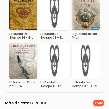
La Rueda Del
La Rueda Del
El guerrero de los
Tiempo 14 – El
Tiempo 08 – El
Altaii
Corazón Del
Señor Del Caos
Invierno
El Señor del Caos
La Rueda Del
La Rueda Del
nº 06/14
Tiempo 11 – La
Tiempo 07 – Cielo
Corona De
En Llamas
Espadas
Más de este GÉNERO
Todo