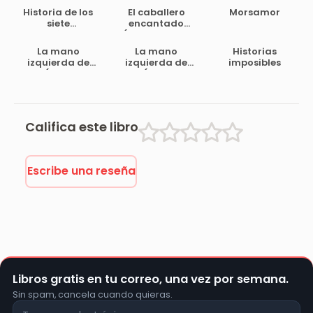
Historia de los
El caballero
Morsamor
siete
encantado
murciélagos,
(cuento real…
leyenda árabe
inverosímil)
La mano
La mano
Historias
izquierda de
izquierda de
imposibles
Dios (Tomo – V
Dios (Tomo – V
Califica este libro
Escribe una reseña
Libros gratis en tu correo, una vez por semana.
Sin spam, cancela cuando quieras.