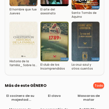
El hombre que fue
El arte del
Santo Tomás de
Jueves
asesinato
Aquino
Historia de la
El club de los
La cruz azul y
familia_ Sobre la
Incomprendidos
otros cuentos
un
Más de este GÉNERO
Todo
El cocinero de su
El clavo
Mascaras de
majestad:
matar
Memorias del
tiempo de Felipe