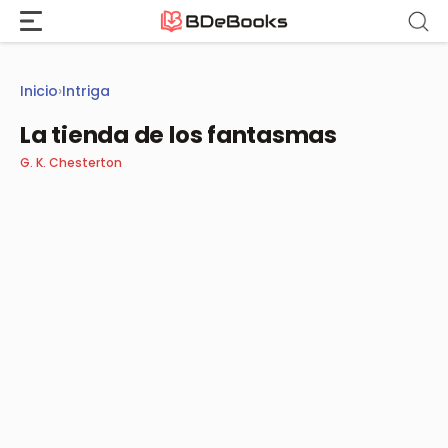
Saltar
al
contenido
Inicio
›
Intriga
La tienda de los fantasmas
G. K. Chesterton