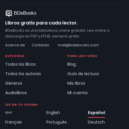
Libros gratis para cada lector.
BDeBooks es una biblioteca online gratuita. Lee online o
descarga en PDF y EPUB, siempre gratis.
Acerca de
·
Contacto
·
mail@bdebooks.com
EXPLORAR
PARA LECTORES
Todos los libros
Blog
Todos los autores
Guía de lectura
Géneros
Mis libros
Audiolibros
Mi cuenta
LEE EN TU IDIOMA
বাংলা
English
Español
Français
Português
Deutsch