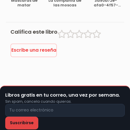
Mascaras de
La compañía de
3a90b72e-
III
matar
las moscas
afa0-4f57-
bccd-
89317075d307
Califica este libro
Escribe una reseña
Libros gratis en tu correo, una vez por semana.
Sin spam, cancela cuando quieras.