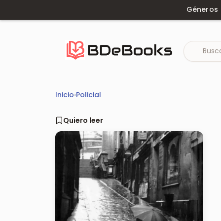
Saltar
Géneros
al
contenido
Inicio
›
Policial
Quiero leer