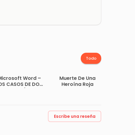
Todo
Microsoft Word –
Muerte De Una
OS CASOS DE DON
Heroína Roja
FRUTO GÓMEZ.
VELMIRO AYALA
GAUNA
Escribe una reseña