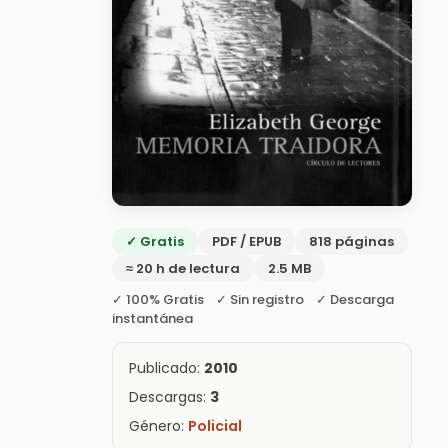
✓ Gratis
PDF / EPUB
818 páginas
≈ 20 h de lectura
2.5 MB
✓ 100% Gratis ✓ Sin registro ✓ Descarga
instantánea
Publicado:
2010
Descargas:
3
Género:
Policial