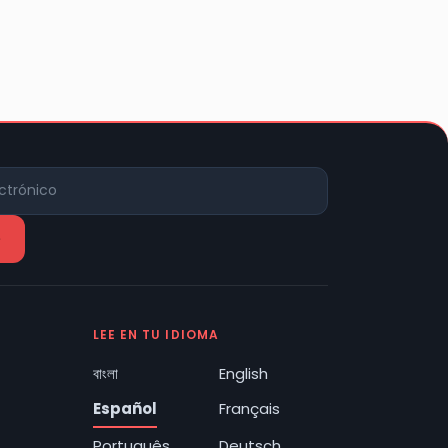
LEE EN TU IDIOMA
বাংলা
English
Español
Français
Português
Deutsch