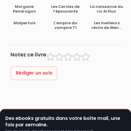
Morgane
Les Cercles de
La naissance du
Pendragon
l’épouvante
roi Arthur
Malpertuis
L’empire du
Les meilleurs
vampire T1
récits de Weird
Tales Tome I
(1925-1932)
Notez ce livre
Rédiger un avis
Des ebooks gratuits dans votre boîte mail, une
fois par semaine.