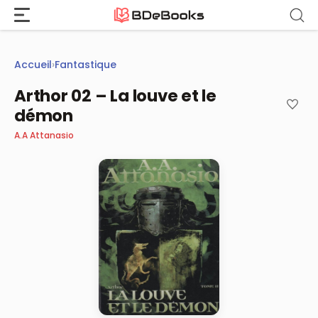
Aller
au
contenu
Accueil
›
Fantastique
Arthor 02 – La louve et le
démon
A.A Attanasio