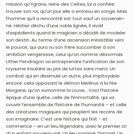
mission qu’Ygrane, reine des Celtes, lui a confiée:
trouver son roi, qu’un jour elle a entrevu en songe. Mais
l’homme qu’il a rencontré est tout sauf un souverain-
né. Héritier déchu d’une noble lignée, il vivait
d’expédients quand le magicien a décidé de modeler
son destin. Au terme d’une ascension irrésistible vers
le pouvoir, qui aura vu son frère succomber à son
ambition vengeresse, celui qu’on nomme désormais
Uther Pendragon va entreprendre l’unification de son
royaume insulaire au prix de luttes sans merci. Un
combat qui en dissimule un autre, plus impitoyable
encore: celui opposant le démon Merlinus à la fée
Morgane, qu’on surnomme la Louve… Voici l’histoire
épique d’une quête, celle de l’immortalité, qui va
couvrir l’ensemble de l’histoire de l’humanité – et celle
des créatures magiques qui peuplent les recoins de
son imaginaire. C’est une histoire qui finit – et
commence – en un lieu légendaire, avec le premier cri
d’un enfant nouveau-né. Un lieu nommé Tintagel. Un