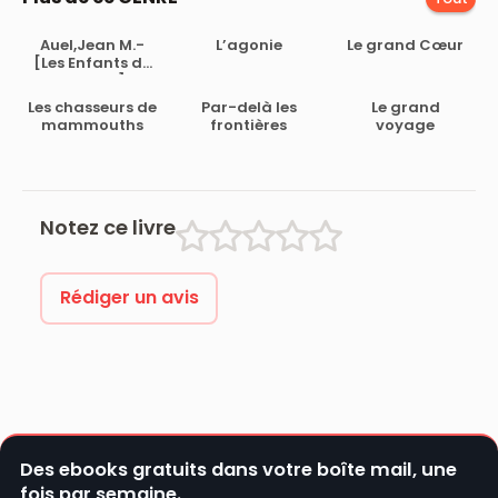
Auel,Jean M.-
L’agonie
Le grand Cœur
[Les Enfants de
la Terre-1]Le
clan de l’ours
Les chasseurs de
Par-delà les
Le grand
des cavernes
mammouths
frontières
voyage
Notez ce livre
Rédiger un avis
Des ebooks gratuits dans votre boîte mail, une
fois par semaine.