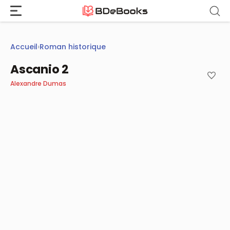
Aller
au
contenu
Accueil
›
Roman historique
Ascanio 2
Alexandre Dumas