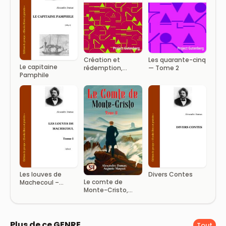
Création et
Les quarante-cinq
Le capitaine
rédemption,
— Tome 2
Pamphile
deuxième partie:
La fille du marquis
Les louves de
Divers Contes
Le comte de
Machecoul –
Monte-Cristo,
Tome I
Tome II
Plus de ce GENRE
Tout