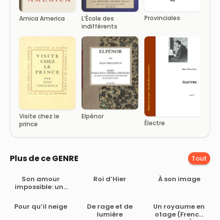
Provinciales
Amica America
L’École des
indifférents
Visite chez le
Elpénor
Électre
prince
Plus de ce GENRE
Tout
Son amour
Roi d’Hier
À son image
impossible: une
new romance
italienne
Pour qu’il neige
De rage et de
Un royaume en
(French Edition)
lumière
otage (French