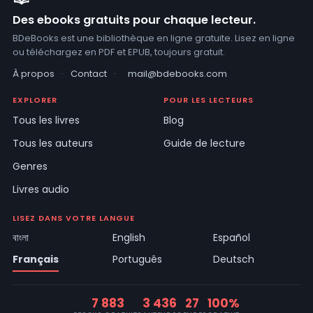
Des ebooks gratuits pour chaque lecteur.
BDeBooks est une bibliothèque en ligne gratuite. Lisez en ligne
ou téléchargez en PDF et EPUB, toujours gratuit.
À propos
·
Contact
·
mail@bdebooks.com
EXPLORER
POUR LES LECTEURS
Tous les livres
Blog
Tous les auteurs
Guide de lecture
Genres
Livres audio
LISEZ DANS VOTRE LANGUE
বাংলা
English
Español
Français
Português
Deutsch
7 883
3 436
27
100%