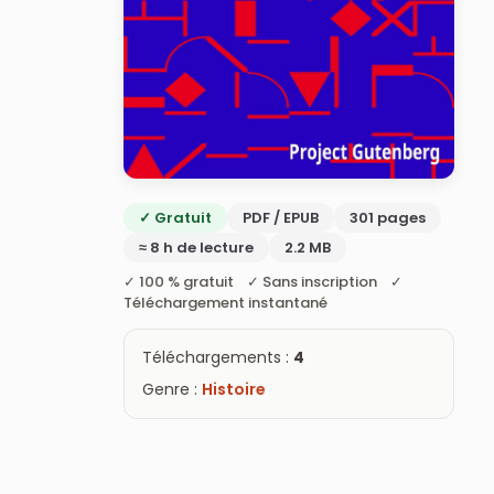
✓ Gratuit
PDF / EPUB
301 pages
≈ 8 h de lecture
2.2 MB
✓ 100 % gratuit ✓ Sans inscription ✓
Téléchargement instantané
Téléchargements :
4
Genre :
Histoire