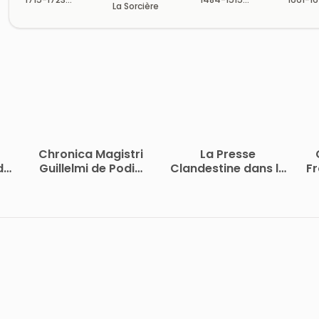
La Sorcière
(Volume 17/19)
(Volume 9/19)
(Volum
Chronica Magistri
La Presse
de
Guillelmi de Podio
Clandestine dans la
Fr
Laurentii
Belgique Occupée