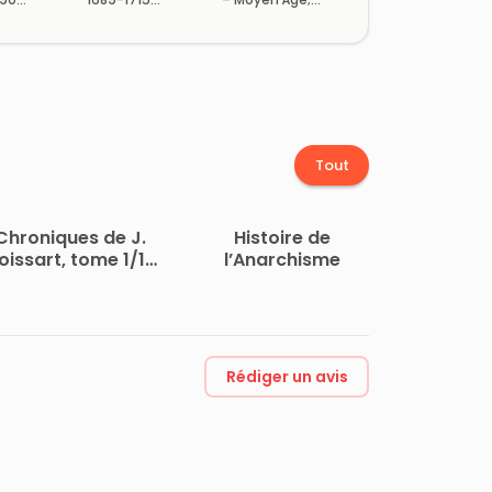
e 15/19)
(Volume 16/19)
(Vol. 2 / 10)
Tout
Chroniques de J.
Histoire de
oissart, tome 1/13,
l’Anarchisme
2ème partie
Rédiger un avis