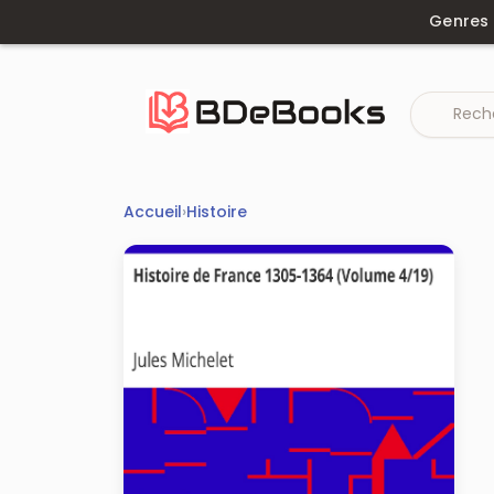
Aller
Genres
au
contenu
Accueil
›
Histoire