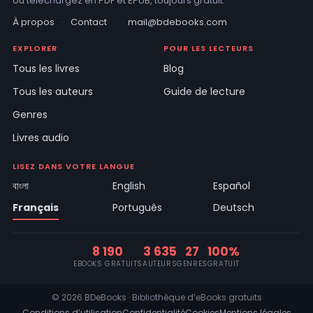
ou téléchargez en PDF et EPUB, toujours gratuit.
À propos
·
Contact
·
mail@bdebooks.com
EXPLORER
POUR LES LECTEURS
Tous les livres
Blog
Tous les auteurs
Guide de lecture
Genres
Livres audio
LISEZ DANS VOTRE LANGUE
বাংলা
English
Español
Français
Português
Deutsch
8 190
3 635
27
100%
EBOOKS GRATUITS
AUTEURS
GENRES
GRATUIT
© 2026 BDeBooks · Bibliothèque d’eBooks gratuits
Conditions d’utilisation
Confidentialité
Cookies
Mentions légales