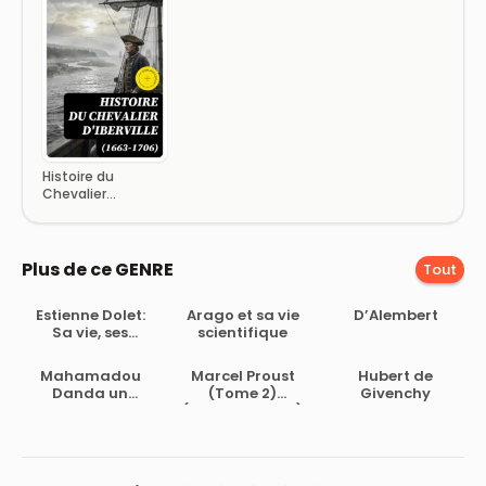
Histoire du
Chevalier
d’Iberville (1663-
1706)
Plus de ce GENRE
Tout
Estienne Dolet:
Arago et sa vie
D’Alembert
Sa vie, ses
scientifique
œuvres, son
martyre
Mahamadou
Marcel Proust
Hubert de
Danda un
(Tome 2)
Givenchy
destin nigerien
(French Edition)