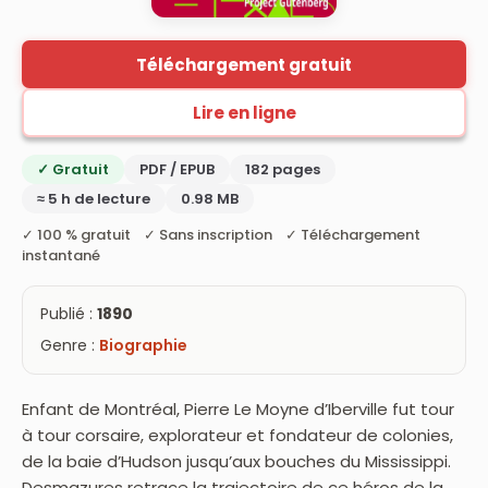
Téléchargement gratuit
Lire en ligne
✓ Gratuit
PDF / EPUB
182 pages
≈ 5 h de lecture
0.98 MB
✓ 100 % gratuit ✓ Sans inscription ✓ Téléchargement
instantané
Publié :
1890
Genre :
Biographie
Enfant de Montréal, Pierre Le Moyne d’Iberville fut tour
à tour corsaire, explorateur et fondateur de colonies,
de la baie d’Hudson jusqu’aux bouches du Mississippi.
Desmazures retrace la trajectoire de ce héros de la