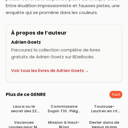
Entre érudition impressionniste et fausses pistes, une
enquête qui se promène dans les couleurs.
À propos de l’auteur
Adrien Goetz
Parcourez la collection complète de livres
gratuits de Adrien Goetz sur BDeBooks.
Voir tous les livres de Adrien Goetz →
Plus de ce GENRE
Tout
Laura ou le
Commissaire
Toulouse-
secret des 22
Dupin T10 : Piège
Lautrec en rit
lames
mortel à Belle-
encore
Ile
Vacances
Mission à Haut-
Dexter dans de
rouges pour Mr
Brion
beaux draps