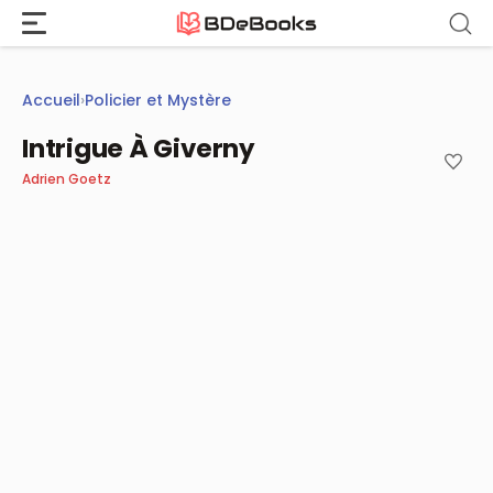
Aller
au
contenu
Accueil
›
Policier et Mystère
Intrigue À Giverny
Adrien Goetz