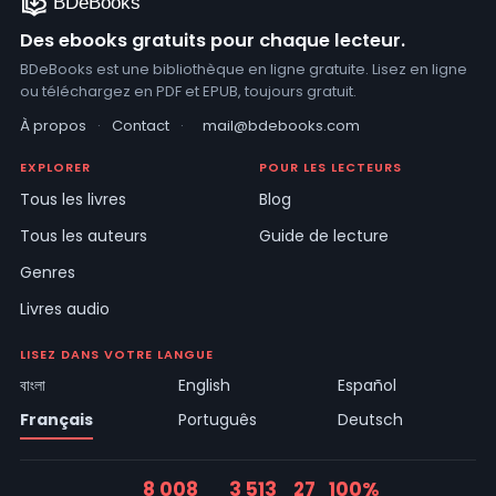
Des ebooks gratuits pour chaque lecteur.
BDeBooks est une bibliothèque en ligne gratuite. Lisez en ligne
ou téléchargez en PDF et EPUB, toujours gratuit.
À propos
·
Contact
·
mail@bdebooks.com
EXPLORER
POUR LES LECTEURS
Tous les livres
Blog
Tous les auteurs
Guide de lecture
Genres
Livres audio
LISEZ DANS VOTRE LANGUE
বাংলা
English
Español
Français
Português
Deutsch
8 008
3 513
27
100%