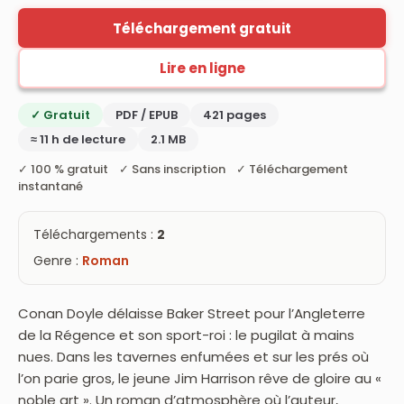
Téléchargement gratuit
Lire en ligne
✓ Gratuit
PDF / EPUB
421 pages
≈ 11 h de lecture
2.1 MB
✓ 100 % gratuit ✓ Sans inscription ✓ Téléchargement
instantané
Téléchargements :
2
Genre :
Roman
Conan Doyle délaisse Baker Street pour l’Angleterre
de la Régence et son sport-roi : le pugilat à mains
nues. Dans les tavernes enfumées et sur les prés où
l’on parie gros, le jeune Jim Harrison rêve de gloire au «
noble art ». Un roman d’atmosphère où l’auteur,