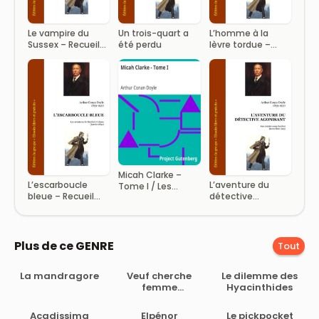
Le vampire du
Un trois-quart a
L’homme à la
Sussex – Recueil
été perdu
lèvre tordue –
Les archives de
Recueil Les
Sherlock Holmes
aventures de
Sherlock Holmes
Micah Clarke –
L’escarboucle
L’aventure du
Tome I / Les
bleue – Recueil
détective
recrues de
Les aventures de
agonisant –
Monmouth
Sherlock Holmes
Recueil Son
dernier coup
d’archet
Plus de ce GENRE
Tout
La mandragore
Veuf cherche
Le dilemme des
femme
Hyacinthides
immortelle
Acadissima
Elpénor
Le pickpocket