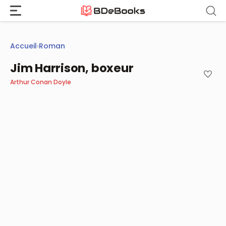
Aller
au
contenu
Accueil
›
Roman
Jim Harrison, boxeur
Arthur Conan Doyle