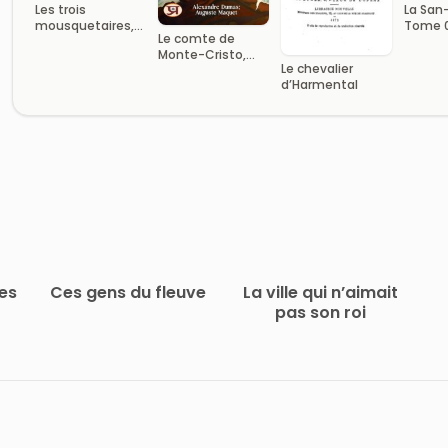
Les trois
La San-
mousquetaires,
Tome 
Le comte de
Volume 1 (of 2)
Lyonna
Monte-Cristo,
Le chevalier
Tome II
d’Harmental
es
Ces gens du fleuve
La ville qui n’aimait
pas son roi