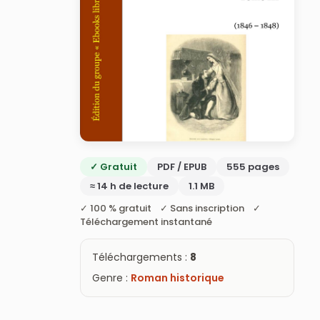
✓ Gratuit
PDF / EPUB
555 pages
≈ 14 h de lecture
1.1 MB
✓ 100 % gratuit ✓ Sans inscription ✓
Téléchargement instantané
Téléchargements :
8
Genre :
Roman historique