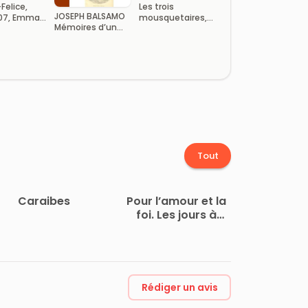
Felice,
Les trois
JOSEPH BALSAMO
07, Emma
mousquetaires,
Mémoires d’un
, tome 3
Volume 2 (of 2)
médecin Tome IV
Tout
Caraibes
Pour l’amour et la
foi. Les jours à
Auschwitz
Rédiger un avis