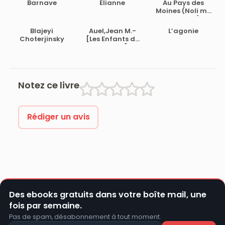
Barnave
Elianne
Au Pays des
Moines (Noli me
Tangere)
Blajeyi
Auel,Jean M.-
L’agonie
Choterjinsky
[Les Enfants de
la Terre-1]Le
clan de l’ours
des cavernes
Notez ce livre
Rédiger un avis
Des ebooks gratuits dans votre boîte mail, une
fois par semaine.
Pas de spam, désabonnement à tout moment.