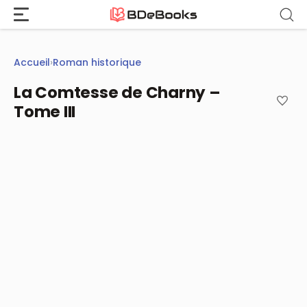
Aller
au
contenu
Accueil
›
Roman historique
La Comtesse de Charny –
Tome III