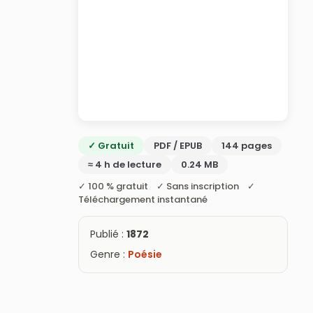
✓ Gratuit
PDF / EPUB
144 pages
≈ 4 h de lecture
0.24 MB
✓ 100 % gratuit ✓ Sans inscription ✓
Téléchargement instantané
Publié :
1872
Genre :
Poésie