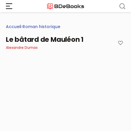
Aller
au
contenu
Accueil
›
Roman historique
Le bâtard de Mauléon 1
Alexandre Dumas