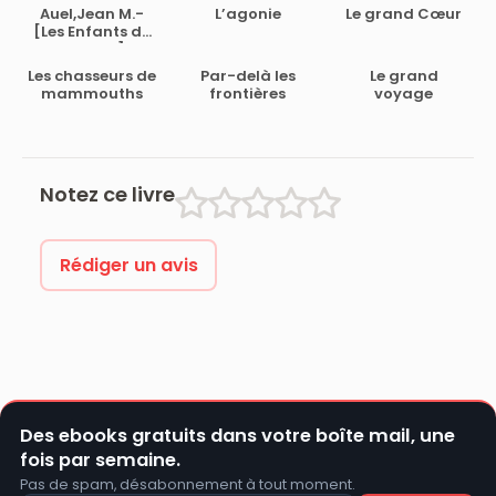
Auel,Jean M.-
L’agonie
Le grand Cœur
[Les Enfants de
la Terre-1]Le
clan de l’ours
Les chasseurs de
Par-delà les
Le grand
des cavernes
mammouths
frontières
voyage
Notez ce livre
Rédiger un avis
Des ebooks gratuits dans votre boîte mail, une
fois par semaine.
Pas de spam, désabonnement à tout moment.