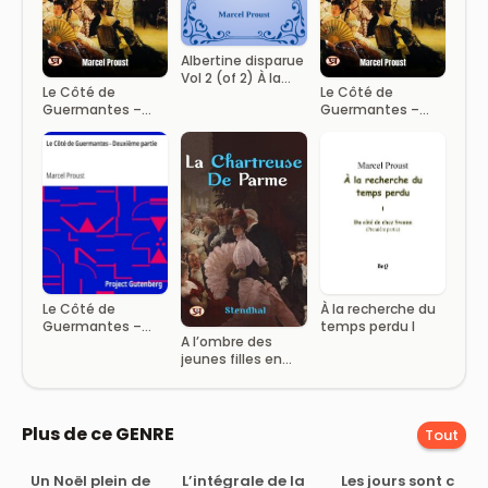
Albertine disparue
Vol 2 (of 2) À la
Le Côté de
Le Côté de
recherche du
Guermantes –
Guermantes –
temps perdu,
Troisième partie
Deuxième partie
Tome 7
À la recherche du
Le Côté de
temps perdu I
Guermantes –
A l’ombre des
Deuxième partie
jeunes filles en
fleurs – Première
partie
Plus de ce GENRE
Tout
Un Noël plein de
L’intégrale de la
Les jours sont c