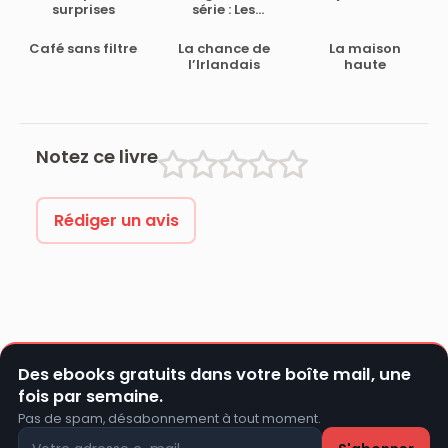
surprises
série : Les
demandes en
mariage
Café sans filtre
La chance de
La maison
(Tomes 1, 2 & 3):
l’Irlandais
haute
la trilogie
complète
(French Edition)
Notez ce livre
Rédiger un avis
Des ebooks gratuits dans votre boîte mail, une
fois par semaine.
Pas de spam, désabonnement à tout moment.