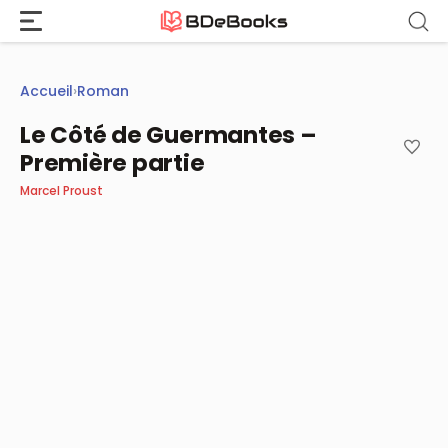
Aller
au
contenu
Accueil
›
Roman
Le Côté de Guermantes –
Première partie
Marcel Proust