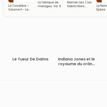
La fabrique de
Maman Léo / Les
La Cavalière –
La Rei
mariages, Vol. 5
Habits Noirs
Volume II – La
Épées
Tome V
treizième femme
Le Tueur De Daims
Indiana Jones et le
royaume du crâne
de cristal