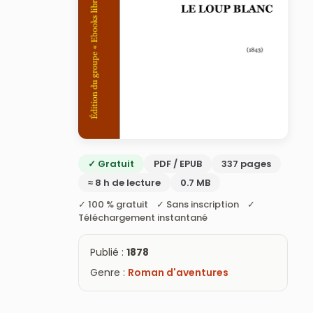
✓ Gratuit
PDF / EPUB
337 pages
≈ 8 h de lecture
0.7 MB
✓ 100 % gratuit ✓ Sans inscription ✓
Téléchargement instantané
Publié :
1878
Genre :
Roman d'aventures