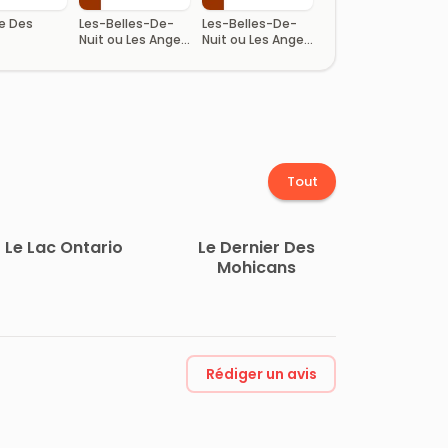
ne Des
Les-Belles-De-
Les-Belles-De-
Nuit ou Les Anges
Nuit ou Les Anges
de la famille –
de la famille –
Tome I
Tome II
Tout
Le Lac Ontario
Le Dernier Des
Mohicans
Rédiger un avis