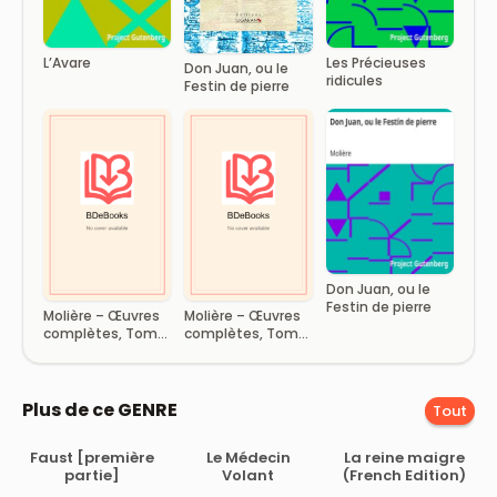
L’Avare
Les Précieuses
Don Juan, ou le
ridicules
Festin de pierre
Don Juan, ou le
Festin de pierre
Molière – Œuvres
Molière – Œuvres
complètes, Tome
complètes, Tome
2
4
Plus de ce GENRE
Tout
Faust [première
Le Médecin
La reine maigre
partie]
Volant
(French Edition)