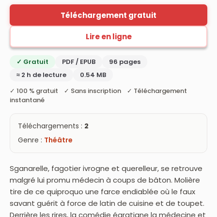
Téléchargement gratuit
Lire en ligne
✓ Gratuit
PDF / EPUB
96 pages
≈ 2 h de lecture
0.54 MB
✓ 100 % gratuit ✓ Sans inscription ✓ Téléchargement
instantané
Téléchargements :
2
Genre :
Théâtre
Sganarelle, fagotier ivrogne et querelleur, se retrouve
malgré lui promu médecin à coups de bâton. Molière
tire de ce quiproquo une farce endiablée où le faux
savant guérit à force de latin de cuisine et de toupet.
Derrière les rires, la comédie égratigne la médecine et