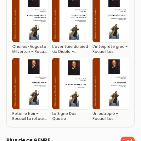
Charles-Auguste
L’aventure du pied
L’interprète grec –
Milverton – Recueil
du Diable –
Recueil Les
Le retour de
Recueil Son
mémoires de
Sherlock Holmes
dernier coup
Sherlock Holmes
d’archet
Peter le Noir –
Le Signe Des
Un estropié –
Recueil Le retour
Quatre
Recueil Les
de Sherlock
mémoires de
Holmes
Sherlock Holmes
Plus de ce GENRE
Tout