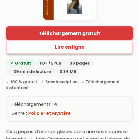
Téléchargement gratuit
Lire en ligne
✓ Gratuit
PDF / EPUB
39 pages
≈ 39 min de lecture
0.34 MB
✓ 100 % gratuit ✓ Sans inscription ✓ Téléchargement
instantané
Téléchargements :
4
Genre :
Policier et Mystère
Cinq pépins d’orange glissés dans une enveloppe, et
la mort suit. John Openshaw vient supplier Holmes de