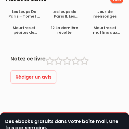
Les Loups De
Les loups de
Jeux de
Paris – Tome I –
Paris II. Les
mensonges
Le Club Des
assises rouges
Morts
Meurtres et
12 La dernière
Meurtres et
pépites de
récolte
muffins aux
chocolat
myrtilles
Notez ce livre
Rédiger un avis
Des ebooks gratuits dans votre boîte mail, une
fois par semaine.