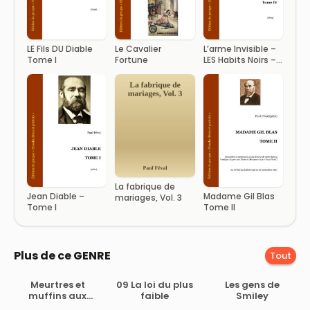
LE Fils DU Diable
Le Cavalier
L’arme Invisible –
Tome I
Fortune
LES Habits Noirs –
Tome IV
La fabrique de
Jean Diable –
Madame Gil Blas
mariages, Vol. 3
Tome I
Tome II
Plus de ce GENRE
Tout
Meurtres et
09 La loi du plus
Les gens de
muffins aux
faible
Smiley
myrtilles