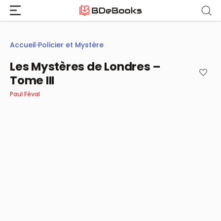
Aller
au
contenu
Accueil
›
Policier et Mystère
Les Mystères de Londres –
Tome III
Paul Féval